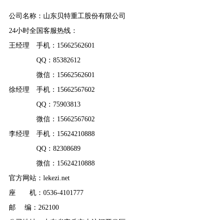
公司名称：山东贝特重工股份有限公司
24小时全国客服热线：
王经理 手机：15662562601
QQ：85382612
微信：15662562601
徐经理 手机：15662567602
QQ：75903813
微信：15662567602
李经理 手机：15624210888
QQ：82308689
微信：15624210888
官方网站：lekezi.net
座 机：0536-4101777
邮 编：262100