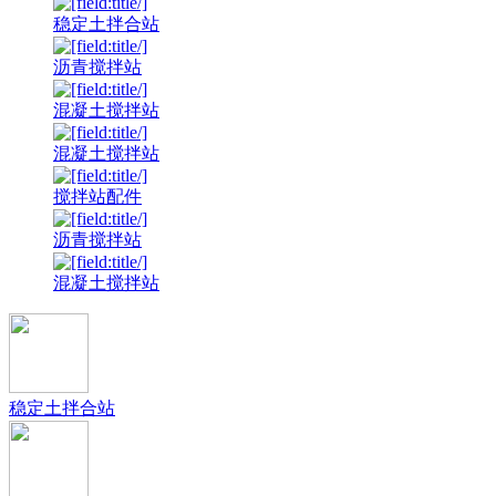
稳定土拌合站
沥青搅拌站
混凝土搅拌站
混凝土搅拌站
搅拌站配件
沥青搅拌站
混凝土搅拌站
稳定土拌合站