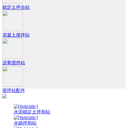
稳定土拌合站
混凝土搅拌站
沥青搅拌站
搅拌站配件
水泥稳定土拌和站
水稳拌和站