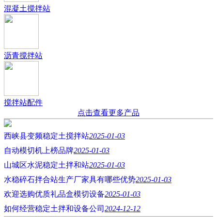
混凝土搅拌站
沥青搅拌站
搅拌站配件
点击查看更多产品
西峡县变频稳定土搅拌站
2025-01-03
自动模切机上榜品牌
2025-01-03
山城区水泥稳定土拌和站
2025-01-03
水稳碎石拌合站生产厂家具有哪些优势
2025-01-03
欢迎选购优质礼品盒模切设备
2025-01-03
如何经营稳定土拌和设备公司
2024-12-12