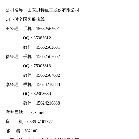
公司名称：山东贝特重工股份有限公司
24小时全国客服热线：
王经理 手机：15662562601
QQ：85382612
微信：15662562601
徐经理 手机：15662567602
QQ：75903813
微信：15662567602
李经理 手机：15624210888
QQ：82308689
微信：15624210888
官方网站：lekezi.net
座 机：0536-4101777
邮 编：262100