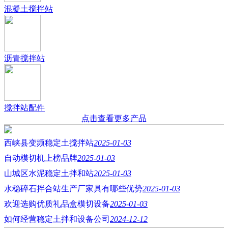
混凝土搅拌站
沥青搅拌站
搅拌站配件
点击查看更多产品
西峡县变频稳定土搅拌站
2025-01-03
自动模切机上榜品牌
2025-01-03
山城区水泥稳定土拌和站
2025-01-03
水稳碎石拌合站生产厂家具有哪些优势
2025-01-03
欢迎选购优质礼品盒模切设备
2025-01-03
如何经营稳定土拌和设备公司
2024-12-12