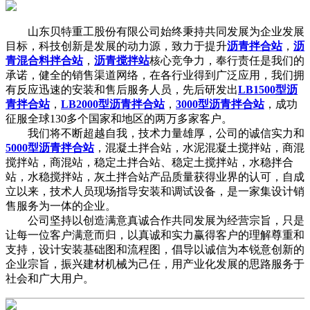
山东贝特重工股份有限公司始终秉持共同发展为企业发展
目标，科技创新是发展的动力源，致力于提升
沥青拌合站
，
沥
青混合料拌合站
，
沥青搅拌站
核心竞争力，奉行责任是我们的
承诺，健全的销售渠道网络，在各行业得到广泛应用，我们拥
有反应迅速的安装和售后服务人员，先后研发出
LB1500型沥
青拌合站
，
LB2000型沥青拌合站
，
3000型沥青拌合站
，成功
征服全球130多个国家和地区的两万多家客户。
我们将不断超越自我，技术力量雄厚，公司的诚信实力和
5000型沥青拌合站
，混凝土拌合站，水泥混凝土搅拌站，商混
搅拌站，商混站，稳定土拌合站、稳定土搅拌站，水稳拌合
站，水稳搅拌站，灰土拌合站产品质量获得业界的认可，自成
立以来，技术人员现场指导安装和调试设备，是一家集设计销
售服务为一体的企业。
公司坚持以创造满意真诚合作共同发展为经营宗旨，只是
让每一位客户满意而归，以真诚和实力赢得客户的理解尊重和
支持，设计安装基础图和流程图，倡导以诚信为本锐意创新的
企业宗旨，振兴建材机械为己任，用产业化发展的思路服务于
社会和广大用户。