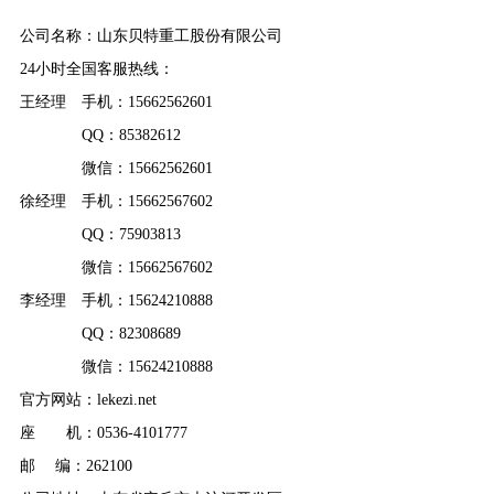
公司名称：山东贝特重工股份有限公司
24小时全国客服热线：
王经理 手机：15662562601
QQ：85382612
微信：15662562601
徐经理 手机：15662567602
QQ：75903813
微信：15662567602
李经理 手机：15624210888
QQ：82308689
微信：15624210888
官方网站：lekezi.net
座 机：0536-4101777
邮 编：262100