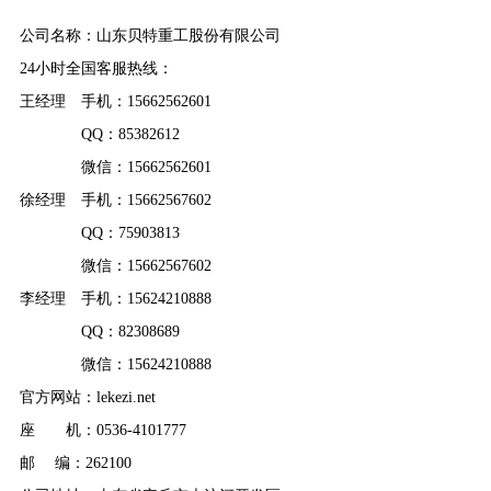
公司名称：山东贝特重工股份有限公司
24小时全国客服热线：
王经理 手机：15662562601
QQ：85382612
微信：15662562601
徐经理 手机：15662567602
QQ：75903813
微信：15662567602
李经理 手机：15624210888
QQ：82308689
微信：15624210888
官方网站：lekezi.net
座 机：0536-4101777
邮 编：262100