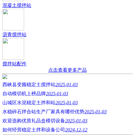
混凝土搅拌站
沥青搅拌站
搅拌站配件
点击查看更多产品
西峡县变频稳定土搅拌站
2025-01-03
自动模切机上榜品牌
2025-01-03
山城区水泥稳定土拌和站
2025-01-03
水稳碎石拌合站生产厂家具有哪些优势
2025-01-03
欢迎选购优质礼品盒模切设备
2025-01-03
如何经营稳定土拌和设备公司
2024-12-12