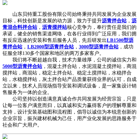
山东贝特重工股份有限公司始终秉持共同发展为企业发展
目标，科技创新是发展的动力源，致力于提升
沥青拌合站
，
沥
青混合料拌合站
，
沥青搅拌站
核心竞争力，奉行责任是我们的
承诺，健全的销售渠道网络，在各行业得到广泛应用，我们拥
有反应迅速的安装和售后服务人员，先后研发出
LB1500型沥
青拌合站
，
LB2000型沥青拌合站
，
3000型沥青拌合站
，成功
征服全球130多个国家和地区的两万多家客户。
我们将不断超越自我，技术力量雄厚，公司的诚信实力和
5000型沥青拌合站
，混凝土拌合站，水泥混凝土搅拌站，商混
搅拌站，商混站，稳定土拌合站、稳定土搅拌站，水稳拌合
站，水稳搅拌站，灰土拌合站产品质量获得业界的认可，自成
立以来，技术人员现场指导安装和调试设备，是一家集设计销
售服务为一体的企业。
公司坚持以创造满意真诚合作共同发展为经营宗旨，只是
让每一位客户满意而归，以真诚和实力赢得客户的理解尊重和
支持，设计安装基础图和流程图，倡导以诚信为本锐意创新的
企业宗旨，振兴建材机械为己任，用产业化发展的思路服务于
社会和广大用户。