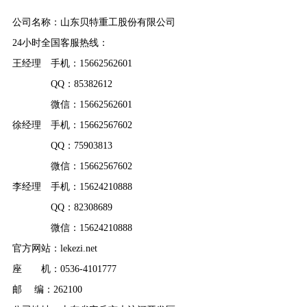
公司名称：山东贝特重工股份有限公司
24小时全国客服热线：
王经理 手机：15662562601
QQ：85382612
微信：15662562601
徐经理 手机：15662567602
QQ：75903813
微信：15662567602
李经理 手机：15624210888
QQ：82308689
微信：15624210888
官方网站：lekezi.net
座 机：0536-4101777
邮 编：262100