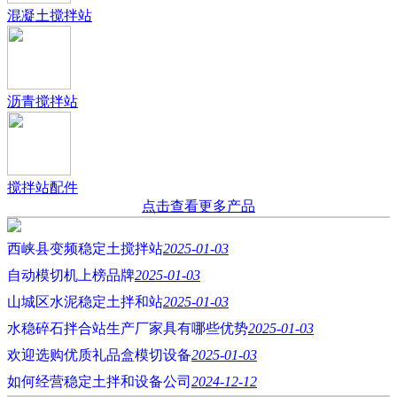
混凝土搅拌站
沥青搅拌站
搅拌站配件
点击查看更多产品
西峡县变频稳定土搅拌站
2025-01-03
自动模切机上榜品牌
2025-01-03
山城区水泥稳定土拌和站
2025-01-03
水稳碎石拌合站生产厂家具有哪些优势
2025-01-03
欢迎选购优质礼品盒模切设备
2025-01-03
如何经营稳定土拌和设备公司
2024-12-12