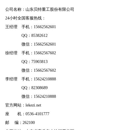
公司名称：山东贝特重工股份有限公司
24小时全国客服热线：
王经理 手机：15662562601
QQ：85382612
微信：15662562601
徐经理 手机：15662567602
QQ：75903813
微信：15662567602
李经理 手机：15624210888
QQ：82308689
微信：15624210888
官方网站：lekezi.net
座 机：0536-4101777
邮 编：262100