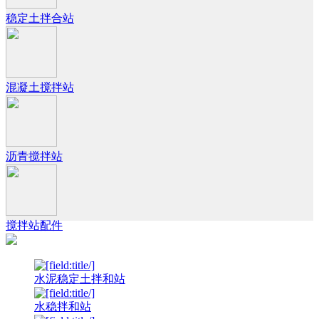
稳定土拌合站
混凝土搅拌站
沥青搅拌站
搅拌站配件
水泥稳定土拌和站
水稳拌和站