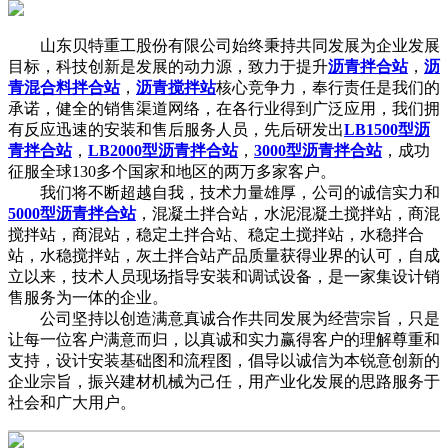
山东贝特重工股份有限公司始终秉持共同发展为企业发展
目标，科技创新是发展的动力源，致力于提升
沥青拌合站
，
沥
青混合料拌合站
，
沥青搅拌站
核心竞争力，奉行责任是我们的
承诺，健全的销售渠道网络，在各行业得到广泛应用，我们拥
有反应迅速的安装和售后服务人员，先后研发出
LB1500型沥
青拌合站
，
LB2000型沥青拌合站
，
3000型沥青拌合站
，成功
征服全球130多个国家和地区的两万多家客户。
我们将不断超越自我，技术力量雄厚，公司的诚信实力和
5000型沥青拌合站
，混凝土拌合站，水泥混凝土搅拌站，商混
搅拌站，商混站，稳定土拌合站、稳定土搅拌站，水稳拌合
站，水稳搅拌站，灰土拌合站产品质量获得业界的认可，自成
立以来，技术人员现场指导安装和调试设备，是一家集设计销
售服务为一体的企业。
公司坚持以创造满意真诚合作共同发展为经营宗旨，只是
让每一位客户满意而归，以真诚和实力赢得客户的理解尊重和
支持，设计安装基础图和流程图，倡导以诚信为本锐意创新的
企业宗旨，振兴建材机械为己任，用产业化发展的思路服务于
社会和广大用户。