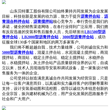
山东贝特重工股份有限公司始终秉持共同发展为企业发展
目标，科技创新是发展的动力源，致力于提升
沥青拌合站
，
沥
青混合料拌合站
，
沥青搅拌站
核心竞争力，奉行责任是我们的
承诺，健全的销售渠道网络，在各行业得到广泛应用，我们拥
有反应迅速的安装和售后服务人员，先后研发出
LB1500型沥
青拌合站
，
LB2000型沥青拌合站
，
3000型沥青拌合站
，成功
征服全球130多个国家和地区的两万多家客户。
我们将不断超越自我，技术力量雄厚，公司的诚信实力和
5000型沥青拌合站
，混凝土拌合站，水泥混凝土搅拌站，商混
搅拌站，商混站，稳定土拌合站、稳定土搅拌站，水稳拌合
站，水稳搅拌站，灰土拌合站产品质量获得业界的认可，自成
立以来，技术人员现场指导安装和调试设备，是一家集设计销
售服务为一体的企业。
公司坚持以创造满意真诚合作共同发展为经营宗旨，只是
让每一位客户满意而归，以真诚和实力赢得客户的理解尊重和
支持，设计安装基础图和流程图，倡导以诚信为本锐意创新的
企业宗旨，振兴建材机械为己任，用产业化发展的思路服务于
社会和广大用户。